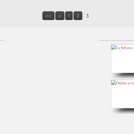
<<
<
1
2
3