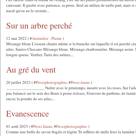
caressant. Il guette avec patience, sa proie. Seul au milieu de nulle part, mais
nacré qu'on ne le croirait...
Sur un arbre perché
12 mai 2022 ( #
Animalier - Plume
)
Mésange bleue L'oiseau chante même si la branche sur laquelle il est perché craqu
ailes. Santos Chocano Mésange bleue. Mésange charbonnière. Mésange noire
longue queue. Verdier. Tarin des aulnes,...
Au gré du vent
20 juillet 2023 ( #
Proxiphotographie
, #
Proxi-faune
)
__________________ Naître avec le printemps, mourir avec les roses, Sur l'ail
pur, balancé sur le sein des fleurs à peine écloses, S'enivrer de parfums, de lumiè
encor, la poudre de ses ailes,...
Evanescence
01 août 2023 ( #
Proxi-faune
, #
Proxiphotographie
)
Comme une bulle de savon fragile et légère Tu reflètes de mille feux la lumière