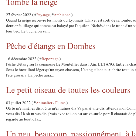
Tombe la neige
27 février 2022 ( #
Paysage
, #
Ambiance
)
Quand la neige recouvre les monts du Lyonnais. L'hiver est sorti de sa tombe, so
dernier feuillage qui tombe est balayé par l'aquilon. Nichés dans le tronc d'un v
leur bec; Le bucheron sur...
Pêche d'étangs en Dombes
16 décembre 2022 ( #
Reportage
)
Pêche d'étang sur la commune Le Montellier dans l'Ain. L'ETANG. Entre la chaus
Sous le brouillard léger qu'un rayon chassera, L'étang silencieux abrite tout u
l'été grossira. La pêche aura...
Le petit oiseau de toutes les couleurs
03 juillet 2022 ( #
Animalier - Plume
)
Où tu m'emmènes dis, où tu m'entraînes dis Va pas si vite dis, attends-moi Comme 
vous dis Là où tu vas dis, j'vais avec toi. on est arrivé sur le port Il chantait de p
regardé au bout d'la...
Un peu, beaucoup, passionnément, à la