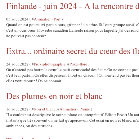
Finlande - juin 2024 - A la rencontre d
03 août 2024 ( #
Animalier - Poil
)
Quand on est poursuivi par un ours, grimper à un arbre. Si l'ours grimpe aussi, c'es
c'est un ours brun. Proverbe canadien La seule raison pour laquelle j'ai des ronde
ne pouvait pas contenir...
Extra... ordinaire secret du cœur des fl
24 août 2022 ( #
Proxiphotographie
, #
Proxi-flore
)
On n'entend pas battre le cœur Le petit cœur caché des fleurs On ne connait pas 
c'est leur parfum Qu'elles dispensent à tout un chacun ! On n'entend pas les fl
elles vont mourir ! On ne connait...
Des plumes en noir et blanc
16 août 2022 ( #
Noir et blanc
, #
Animalier - Plume
)
"La couleur est descriptive le noir et blanc est interprétatif. Elliott Erwitt Un au
instants que très souvent on ne fait qu'apercevoir. Cet essai en noir et blanc, m'
ambiances, ou des attitudes...