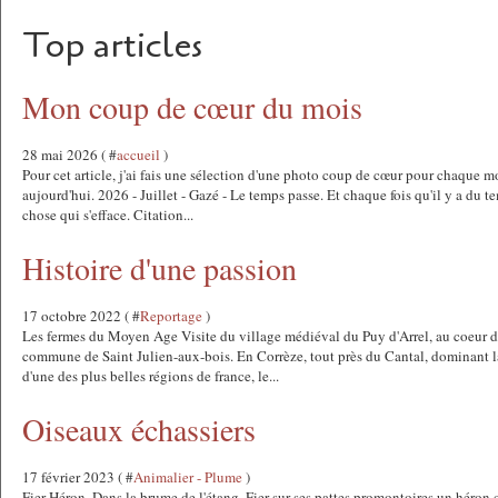
Top articles
Mon coup de cœur du mois
28 mai 2026 ( #
accueil
)
Pour cet article, j'ai fais une sélection d'une photo coup de cœur pour chaque m
aujourd'hui. 2026 - Juillet - Gazé - Le temps passe. Et chaque fois qu'il y a du t
chose qui s'efface. Citation...
Histoire d'une passion
17 octobre 2022 ( #
Reportage
)
Les fermes du Moyen Age Visite du village médiéval du Puy d'Arrel, au coeur de
commune de Saint Julien-aux-bois. En Corrèze, tout près du Cantal, dominant
d'une des plus belles régions de france, le...
Oiseaux échassiers
17 février 2023 ( #
Animalier - Plume
)
Fier Héron. Dans la brume de l'étang, Fier sur ses pattes promontoires un héron 