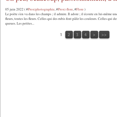
05 juin 2022 ( #
Proxiphotographie
, #
Proxi-flore
, #
Flore
)
Le poète s'en va dans les champs ; il admire. Il adore ; il écoute en lui-même une 
fleurs, toutes les fleurs. Celles qui des rubis font pâlir les couleurs. Celles qui 
queues. Les petites...
1
2
3
4
>
>>