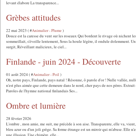
levant élabore La transparence...
Grèbes attitudes
22 mai 2023 ( #
Animalier - Plume
)
Douce est la caresse du vent sur les roseaux Qui bordent le rivage où nichent les
sommeillait, s'éveille lentement, Sous la houle légère, il ondule dolemment. Un 
surgit, Réveillant malicieux, le ciel...
Finlande - juin 2024 - Découverte
01 août 2024 ( #
Animalier - Poil
)
Oh, notre pays, Finlande, pays natal ! Résonne, ô parole d'or ! Nulle vallée, nulle
n'est plus aimée que cette demeure dans le nord, cher pays de nos pères. Extra
Paroles de l'hymne national finlandais Ses...
Ombre et lumière
28 février 2026
L'ombre , mon amie, me suit, me précède à son aise. Transparente, elle va, vient,
bleu azur ou d'un joli grège. Sa forme étrange est un miroir qui m'abuse. Elle n
une illusion. Une chimère, elle...