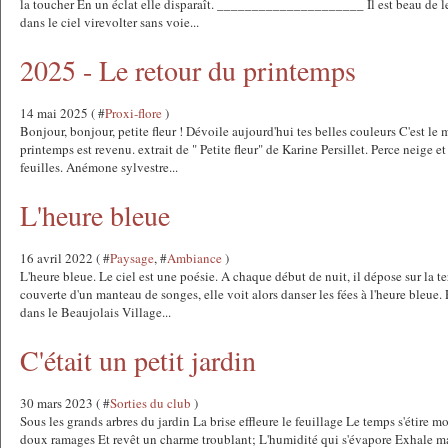
la toucher En un éclat elle disparaît. _____________________ Il est beau de le
dans le ciel virevolter sans voie...
2025 - Le retour du printemps
14 mai 2025 ( #
Proxi-flore
)
Bonjour, bonjour, petite fleur ! Dévoile aujourd'hui tes belles couleurs C'est le
printemps est revenu. extrait de " Petite fleur" de Karine Persillet. Perce neige e
feuilles. Anémone sylvestre...
L'heure bleue
16 avril 2022 ( #
Paysage
, #
Ambiance
)
L'heure bleue. Le ciel est une poésie. A chaque début de nuit, il dépose sur la te
couverte d'un manteau de songes, elle voit alors danser les fées à l'heure bleue
dans le Beaujolais Village...
C'était un petit jardin
30 mars 2023 ( #
Sorties du club
)
Sous les grands arbres du jardin La brise effleure le feuillage Le temps s'étire mo
doux ramages Et revêt un charme troublant; L'humidité qui s'évapore Exhale mai