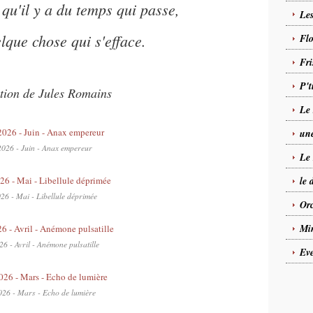
 qu'il y a du temps qui passe,
Les
elque chose qui s'efface.
Flo
Fri
P't
tion de Jules Romains
Le 
une
2026 - Juin - Anax empereur
Le 
le 
26 - Mai - Libellule déprimée
Orc
Mi
26 - Avril - Anémone pulsatille
Eve
026 - Mars - Echo de lumière