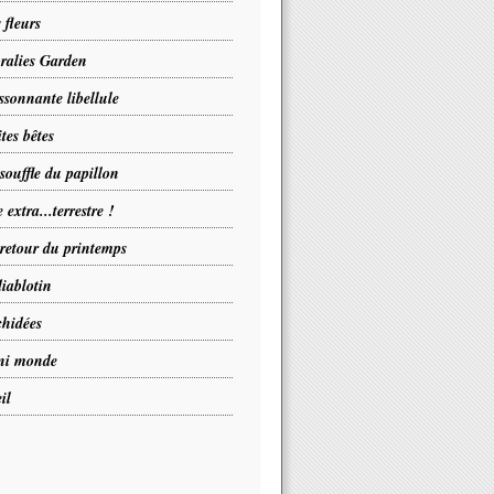
 fleurs
ralies Garden
ssonnante libellule
ites bêtes
souffle du papillon
 extra...terrestre !
retour du printemps
diablotin
hidées
ni monde
il