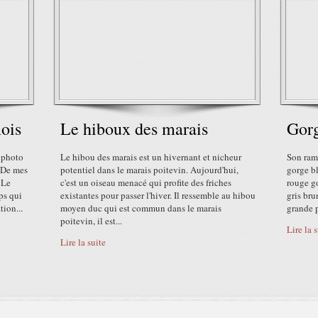
ois
Le hiboux des marais
Gorg
e photo
Le hibou des marais est un hivernant et nicheur
Son ram
 De mes
potentiel dans le marais poitevin. Aujourd'hui,
gorge bl
 Le
c'est un oiseau menacé qui profite des friches
rouge go
ps qui
existantes pour passer l'hiver. Il ressemble au hibou
gris bru
tion...
moyen duc qui est commun dans le marais
grande p
poitevin, il est...
Lire la 
Lire la suite