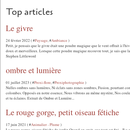
Top articles
Le givre
24 février 2022 ( #
Paysage
, #
Ambiance
)
Petit, je pensais que le givre était une poudre magique que le vent offrait à l'hi
doux et merveilleux. Lorsque cette poudre magique recouvre tout, je sais que la 
Stephen Littleword
ombre et lumière
01 juillet 2023 ( #
Proxi-flore
, #
Proxiphotographie
)
Nulles ombres sans lumières, Ni éclats sans zones sombres, Fusion, pourtant co
colombes. Opposés en notre essence, Nous vibrons au même mystère, Nos couleu
et tu éclaires. Extrait de Ombre et Lumière...
Le rouge gorge, petit oiseau fétiche
17 juin 2021 ( #
Animalier - Plume
)
Le rouge-gorge, oiseau fétiche du jardin Quand on croit, que tout est fini... Il y