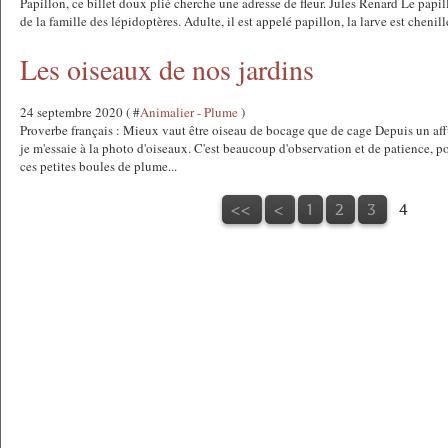
Papillon, ce billet doux plié cherche une adresse de fleur. Jules Renard Le papil
de la famille des lépidoptères. Adulte, il est appelé papillon, la larve est chenil
Les oiseaux de nos jardins
24 septembre 2020 ( #
Animalier - Plume
)
Proverbe français : Mieux vaut être oiseau de bocage que de cage Depuis un aff
je m'essaie à la photo d'oiseaux. C'est beaucoup d'observation et de patience, p
ces petites boules de plume...
<<
<
1
2
3
4