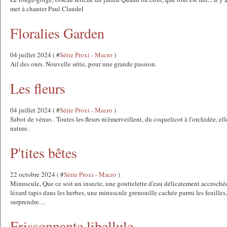
met à chanter Paul Claudel
Floralies Garden
04 juillet 2024 ( #
Série Proxi - Macro
)
Ail des ours. Nouvelle série, pour une grande passion.
Les fleurs
04 juillet 2024 ( #
Série Proxi - Macro
)
Sabot de vénus . Toutes les fleurs m'émerveillent, du coquelicot à l'orchidée, el
nature.
P'tites bêtes
22 octobre 2024 ( #
Série Proxi - Macro
)
Minuscule, Que ce soit un insecte, une gouttelette d'eau délicatement accrochée
lézard tapis dans les herbes, une minuscule grenouille cachée parmi les feuilles
surprendre…
Frissonnante libellule