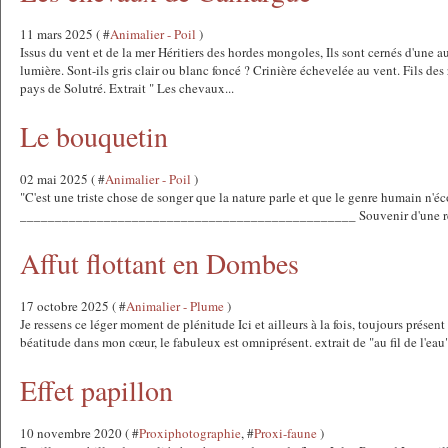
11 mars 2025 ( #
Animalier - Poil
)
Issus du vent et de la mer Héritiers des hordes mongoles, Ils sont cernés d'une a
lumière. Sont-ils gris clair ou blanc foncé ? Crinière échevelée au vent. Fils d
pays de Solutré. Extrait " Les chevaux...
Le bouquetin
02 mai 2025 ( #
Animalier - Poil
)
"C'est une triste chose de songer que la nature parle et que le genre humain n'
________________________________________________ Souvenir d'une renc
Affut flottant en Dombes
17 octobre 2025 ( #
Animalier - Plume
)
Je ressens ce léger moment de plénitude Ici et ailleurs à la fois, toujours présen
béatitude dans mon cœur, le fabuleux est omniprésent. extrait de "au fil de l'e
Effet papillon
10 novembre 2020 ( #
Proxiphotographie
, #
Proxi-faune
)